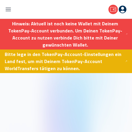
Seitenleiste öffnen
Menü ö
Hinweis: Aktuell ist noch keine Wallet mit Deinem
TokenPay-Account verbunden. Um Deinen TokenPay-
Account zu nutzen verbinde Dich bitte mit Deiner
gewünschten Wallet.
Bitte lege in den TokenPay-Account-Einstellungen ein
Land fest, um mit Deinem TokenPay-Account
WorldTransfers tätigen zu können.